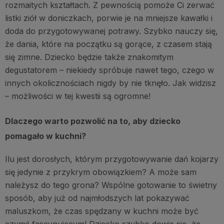
rozmaitych kształtach. Z pewnością pomoże Ci zerwać
listki ziół w doniczkach, porwie je na mniejsze kawałki i
doda do przygotowywanej potrawy. Szybko nauczy się,
że dania, które na początku są gorące, z czasem stają
się zimne. Dziecko będzie także znakomitym
degustatorem – niekiedy spróbuje nawet tego, czego w
innych okolicznościach nigdy by nie tknęło. Jak widzisz
– możliwości w tej kwestii są ogromne!
Dlaczego warto pozwolić na to, aby dziecko
pomagało w kuchni?
Ilu jest dorosłych, którym przygotowywanie dań kojarzy
się jedynie z przykrym obowiązkiem? A może sam
należysz do tego grona? Wspólne gotowanie to świetny
sposób, aby już od najmłodszych lat pokazywać
maluszkom, że czas spędzany w kuchni może być
czymś fascynującym! Dziecko szybko dowie się, że