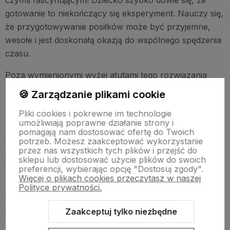
gotowanie to niekończący się eksperyment. Nauczy się,
że przygotowywanie posiłków może być przyjemne,
wesołe i jest doskonałą okazją do wspólnego spędzenia
czasu.
Poza wymienionymi wyżej atutami tego rozwiązania
warto wspomnieć o jeszcze jednym. W dobie
🍪 Zarządzanie plikami cookie
rozwiniętych technologii niekiedy trudno jest zatrzymać
Pliki cookies i pokrewne im technologie
uwagę dziecka na dłużej. Kuchnia jest jednak miejscem,
umożliwiają poprawne działanie strony i
które może je wciągnąć bardziej niż ulubiona bajka!
pomagają nam dostosować ofertę do Twoich
potrzeb. Możesz zaakceptować wykorzystanie
Warto jednak odpowiednio się przygotować do
przez nas wszystkich tych plików i przejść do
gotowania z dzieckiem. W jaki sposób? Już
sklepu lub dostosować użycie plików do swoich
tłumaczymy!
preferencji, wybierając opcję "Dostosuj zgody".
Więcej o plikach cookies przeczytasz w naszej
Polityce prywatności.
Dziecko w kuchni – jak zadbać o bezpieczeństwo
malucha?
Zaakceptuj tylko niezbędne