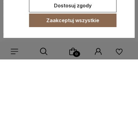
Zanim Twoja pociecha zacznie Ci pomagać w kuchni,
Dostosuj zgody
musisz zadbać o jej bezpieczeństwo. Jest to kluczowa
kwestia, dlatego dołóż wszelkich starań, aby wszystko
Zaakceptuj wszystkie
było przygotowane tak, jak należy. Oto kilka
sprawdzonych porad:
- schowaj przedmioty, które mogą być niebezpieczne:
noże, środki czyszczące, otwieracze,
- zaopatrz się w plastikowe nożyki i widelce – świetnie
sprawdzą się do krojenia miękkich produktów, takich jak
Wybierz coś dla siebie z naszej aktualnej oferty lub zaloguj
ugotowane jajko czy rozmrożone owoce,
się, aby przywrócić dodane produkty do listy z poprzedniej
sesji.
- załóż blokadę na szafkę, w której znajdują się
wszystkie niebezpieczne przedmioty oraz kosz na
śmieci,
- pamiętaj o tym, aby gorące dania odstawiać na inny
blat niż ten, przy którym będzie Twój maluch,