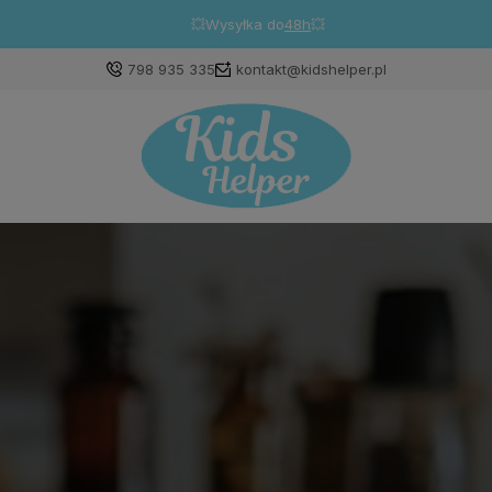
💥Wysyłka do
48h
💥
798 935 335
kontakt@kidshelper.pl