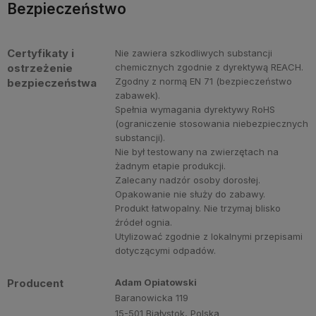
Bezpieczeństwo
Certyfikaty i
Nie zawiera szkodliwych substancji
ostrzeżenie
chemicznych zgodnie z dyrektywą REACH.
Zgodny z normą EN 71 (bezpieczeństwo
bezpieczeństwa
zabawek).
Spełnia wymagania dyrektywy RoHS
(ograniczenie stosowania niebezpiecznych
substancji).
Nie był testowany na zwierzętach na
żadnym etapie produkcji.
Zalecany nadzór osoby dorosłej.
Opakowanie nie służy do zabawy.
Produkt łatwopalny. Nie trzymaj blisko
źródeł ognia.
Utylizować zgodnie z lokalnymi przepisami
dotyczącymi odpadów.
Producent
Adam Opiatowski
Baranowicka 119
15-501 Białystok, Polska