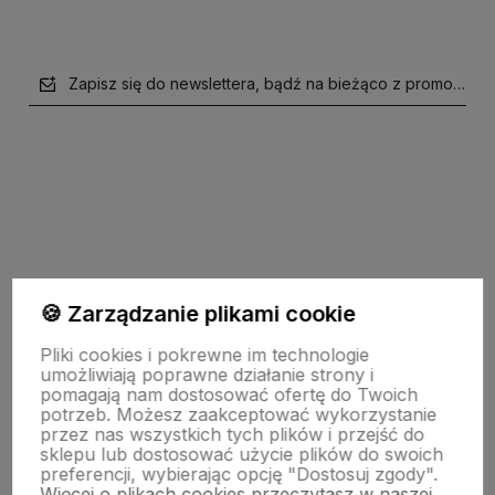
Zapisz się do newslettera, bądź na bieżąco z promocjami
polityce prywatności
🍪 Zarządzanie plikami cookie
Moje konto
Pliki cookies i pokrewne im technologie
umożliwiają poprawne działanie strony i
pomagają nam dostosować ofertę do Twoich
potrzeb. Możesz zaakceptować wykorzystanie
Płatności i dostawa
przez nas wszystkich tych plików i przejść do
sklepu lub dostosować użycie plików do swoich
preferencji, wybierając opcję "Dostosuj zgody".
Więcej o plikach cookies przeczytasz w naszej