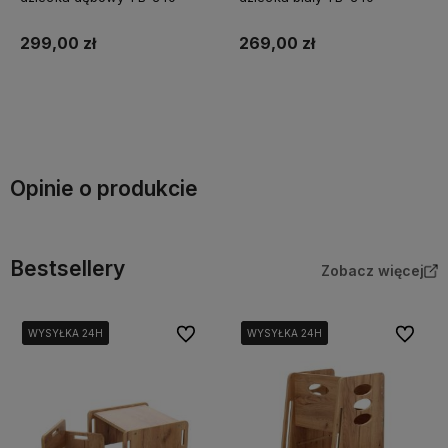
299,00 zł
269,00 zł
Do koszyka
Do koszyka
Opinie o produkcie
Bestsellery
Zobacz więcej
Do ulubionych
Do ulubi
WYSYŁKA 24H
WYSYŁKA 24H
WYSYŁKA 24H
WYSYŁKA 24H
WYSYŁKA 24H
WYSYŁKA 24H