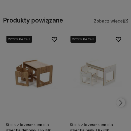
Produkty powiązane
Zobacz więcej
Do ulubionych
Do ulubi
WYSYŁKA 24H
WYSYŁKA 24H
WYSYŁKA 24H
WYSYŁKA 24H
WYSYŁKA 24H
Stolik z krzesełkiem dla
Stolik z krzesełkiem dla
dziecka dębowy TB-340
dziecka biały TB-340