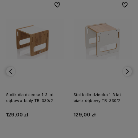
bionych
bionych
Do ulubionych
Do ulubionych
Do ulubi
Do ulubi
Stolik dla dziecka 1-3 lat
Stolik dla dziecka 1-3 lat
dębowo-biały TB-330/2
biało-dębowy TB-330/2
129,00 zł
129,00 zł
Do koszyka
Do koszyka