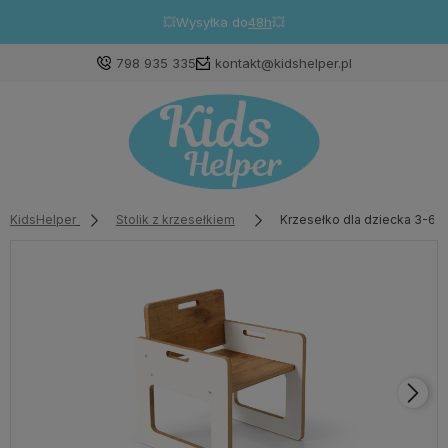
💥Wysyłka do
48h
💥
798 935 335
kontakt@kidshelper.pl
KidsHelper
Stolik z krzesełkiem
Krzesełko dla dziecka 3-6 l