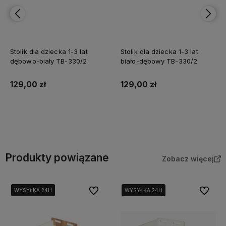
Stolik dla dziecka 1-3 lat
Stolik dla dziecka 1-3 lat
dębowo-biały TB-330/2
biało-dębowy TB-330/2
129,00 zł
129,00 zł
Do koszyka
Do koszyka
Produkty powiązane
Zobacz więcej
Do ulubionych
Do ulubi
WYSYŁKA 24H
WYSYŁKA 24H
WYSYŁKA 24H
WYSYŁKA 24H
WYSYŁKA 24H
WYSYŁKA 24H