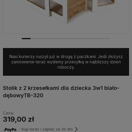
Nasi kurierzy ruszyli już w drogę z paczkami. Jeśli złożysz
zamówienie teraz wyślemy przesyłkę w najbliższy dzień
roboczy.
Stolik z 2 krzesełkami dla dziecka 3w1 biało-
dębowyTB-320
Cena:
319,00 zł
・Kup teraz i zapłać za 30 dni