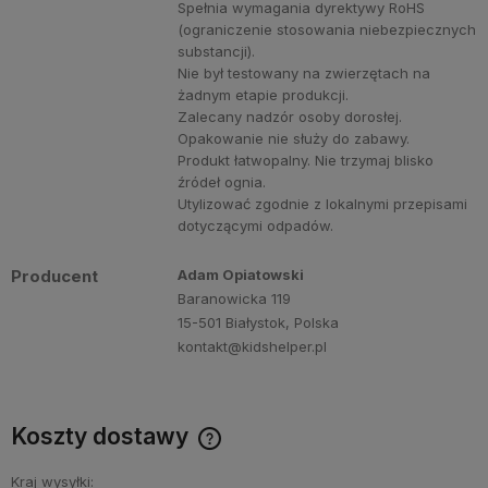
Spełnia wymagania dyrektywy RoHS
(ograniczenie stosowania niebezpiecznych
substancji).
Nie był testowany na zwierzętach na
żadnym etapie produkcji.
Zalecany nadzór osoby dorosłej.
Opakowanie nie służy do zabawy.
Produkt łatwopalny. Nie trzymaj blisko
źródeł ognia.
Utylizować zgodnie z lokalnymi przepisami
dotyczącymi odpadów.
Producent
Adam Opiatowski
Baranowicka 119
15-501 Białystok, Polska
kontakt@kidshelper.pl
Koszty dostawy
Cena nie zawiera ewentualnych kosztów płatności
Kraj wysyłki: