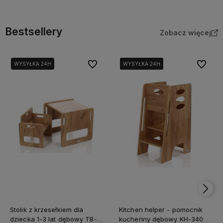
Bestsellery
Zobacz więcej
Do ulubionych
Do ulubi
WYSYŁKA 24H
WYSYŁKA 24H
WYSYŁKA 24H
WYSYŁKA 24H
Stolik z krzesełkiem dla
Kitchen helper - pomocnik
dziecka 1-3 lat dębowy TB-
kuchenny dębowy KH-340