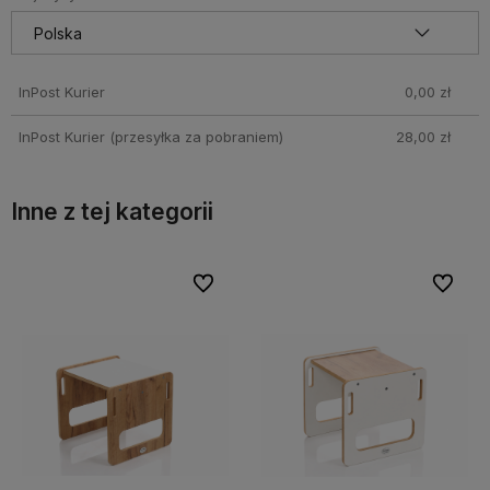
InPost Kurier
0,00 zł
InPost Kurier (przesyłka za pobraniem)
28,00 zł
Inne z tej kategorii
bionych
bionych
Do ulubionych
Do ulubionych
Do ulubi
Do ulubi