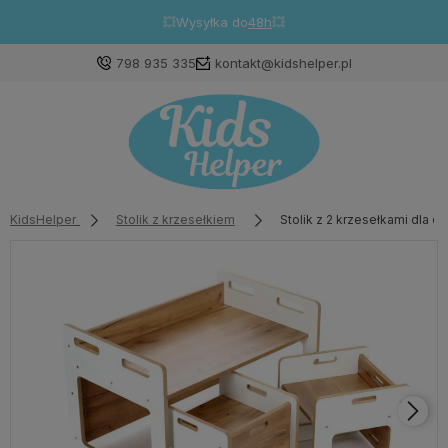
💥Wysyłka do
48h
💥
798 935 335
kontakt@kidshelper.pl
KidsHelper
Stolik z krzesełkiem
Stolik z 2 krzesełkami dla